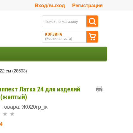
Вход/выход
Регистрация
КОРЗИНА
(
Корзина пуста
)
2 см (28693)
плект Латка 24 для изделий
 (желтый)
 товара: Ж020гр_ж
4