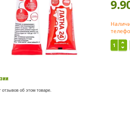
9.9
Наличи
телефо
зии
 отзывов об этом товаре.