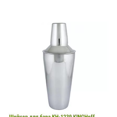
Шейкер для бара KH-1239 KINGHoff