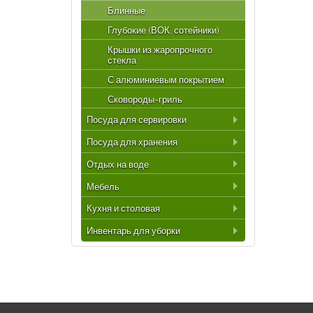
Блинные
Глубокие (ВОК, сотейники)
Крышки из жаропрочного
стекла
С алюминиевым покрытием
Сковороды-гриль
Посуда для сервировки
Посуда для хранения
Отдых на воде
Мебель
Кухня и столовая
Инвентарь для уборки