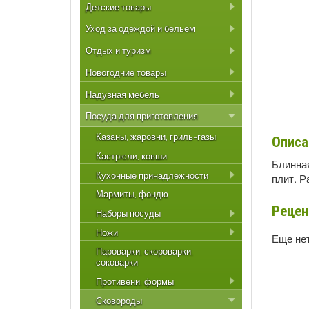
Детские товары
Уход за одеждой и бельем
Отдых и туризм
Новогодние товары
Надувная мебель
Посуда для приготовления
Казаны, жаровни, гриль-газы
Описа
Кастрюли, ковши
Блинна
Кухонные принадлежности
плит. Р
Мармиты, фондю
Рецен
Наборы посуды
Ножи
Еще нет
Пароварки, скороварки,
соковарки
Противени, формы
Сковороды