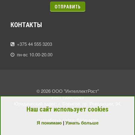
ОТПРАВИТЬ
КОНТАКТЫ
+375 44 555 3203
пн-вс 10.00-20.00
© 2026 ООО "ИнтеллектРост"
УНП 193970249
Юридический адрес: г. Борисов, пр. Революции, 94,
Наш сайт использует cookies
пом. 7.
Разработка сайта:
Seomaster
Я понимаю
|
Узнать больше