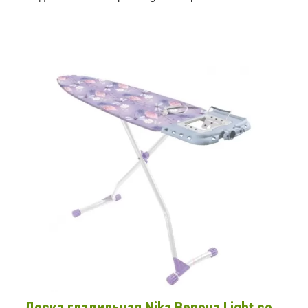
Доска гладильная Nika Верона Light со