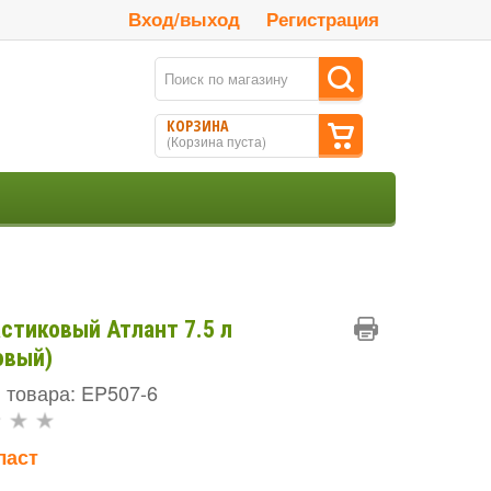
Вход/выход
Регистрация
КОРЗИНА
(
Корзина пуста
)
астиковый Атлант 7.5 л
овый)
 товара: EP507-6
ласт