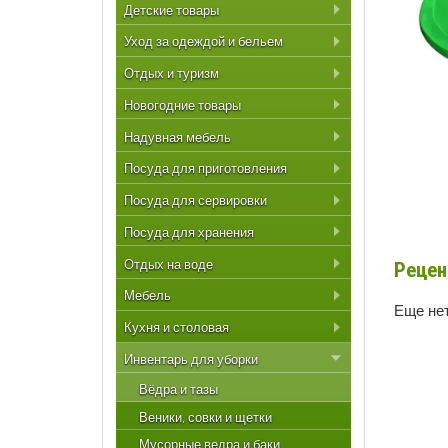
Детские товары
Уход за одеждой и бельем
Отдых и туризм
Новогодние товары
Надувная мебель
Посуда для приготовления
Посуда для сервировки
Посуда для хранения
Отдых на воде
Рецен
Мебель
Еще нет
Кухня и столовая
Инвентарь для уборки
Вёдра и тазы
Веники, совки и щетки
Мусорные ведра и баки